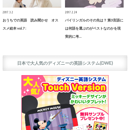
2017.3.2
2017.2.24
おうちでの英語 読み聞かせ オス
バイリンガルのその先は？ 第3言語に
スメ絵本 vol.7 :
は何語を選ぶのがベストなのかを現
実的に考…
日本で大人気のディズニーの英語システム(DWE)