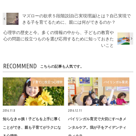
マズローの欲求５段階説(自己実現理論)とは？自己実現で
きる子を育てるために、親には何ができるのか？
心理学の歴史と今。多くの情報の中から、子どもの教育や
心の問題に役立つものを選び応用するために知っておきた
いこと
RECOMMEND
こちらの記事も人気です。
子育てに役立つ心理学
バイリンガル育児
2016.11.8
2016.12.11
知らなきゃ損！子どもを上手に導く
バイリンガル育児で大切にすべきメ
ことができ、親も子育てがラクにな
ンタルケア。我が子をアイデンティ
る心理学…
ティクラ…