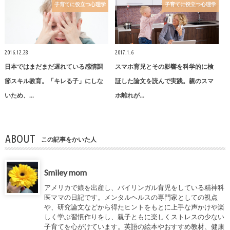
子育てに役立つ心理学
子育てに役立つ心理学
2016.12.28
2017.1.6
日本ではまだまだ遅れている感情調
スマホ育児とその影響を科学的に検
節スキル教育。「キレる子」にしな
証した論文を読んで実践。親のスマ
いため、…
ホ離れが…
ABOUT
この記事をかいた人
Smiley mom
アメリカで娘を出産し、バイリンガル育児をしている精神科
医ママの日記です。メンタルヘルスの専門家としての視点
や、研究論文などから得たヒントをもとに上手な声かけや楽
しく学ぶ習慣作りをし、親子ともに楽しくストレスの少ない
子育てを心がけています。英語の絵本やおすすめ教材、健康