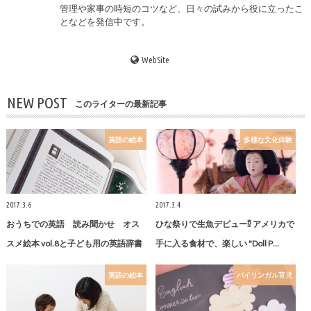
管理や家事の時短のコツなど、日々の試みから役に立ったこ
となどを発信中です。
WebSite
NEW POST
このライターの最新記事
英語の絵本
多様な文化体験
2017.3.6
2017.3.4
おうちでの英語 読み聞かせ オス
ひな祭りで生魚デビュー⁉︎ アメリカで
スメ絵本 vol.8と子ども用の英語辞書
手に入る食材で、楽しい "Doll P…
英語の絵本
バイリンガル育児