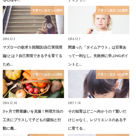
子育てに役立つ心理学
子育てに役立つ心理学
2016.12.5
2016.12.7
マズローの欲求５段階説(自己実現理
間違った「タイムアウト」は百害あ
論)とは？自己実現できる子を育てる
って一利なし。失敗例に学ぶNGポイ
ため…
ントと…
子育てに役立つ心理学
子育てに役立つ心理学
2016.12.30
2017.1.14
3ヶ月で野菜嫌いを克服！料理方法の
その知育はどこへ向かうの？賢いだ
工夫にプラスして子どもの認知と行
けじゃなく、レジリエンスのある子
動に働…
に育てる…