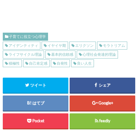
子育てに役立つ心理学
アイデンティティ
イヤイヤ期
エリクソン
モラトリアム
ライフサイクル理論
基本的信頼感
心理社会発達的理論
積極性
自己肯定感
自発性
良い人生
ツイート
シェア
はてブ
Google+
Pocket
feedly