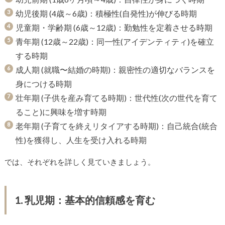
幼児後期 (4歳～6歳)：積極性(自発性)が伸びる時期
児童期・学齢期 (6歳～12歳)：勤勉性を定着させる時期
青年期 (12歳～22歳)：同一性(アイデンティティ)を確立
する時期
成人期 (就職〜結婚の時期)：親密性の適切なバランスを
身につける時期
壮年期 (子供を産み育てる時期)：世代性(次の世代を育て
ること)に興味を増す時期
老年期 (子育てを終えリタイアする時期)：自己統合(統合
性)を獲得し、人生を受け入れる時期
では、それぞれを詳しく見ていきましょう。
1. 乳児期：基本的信頼感を育む