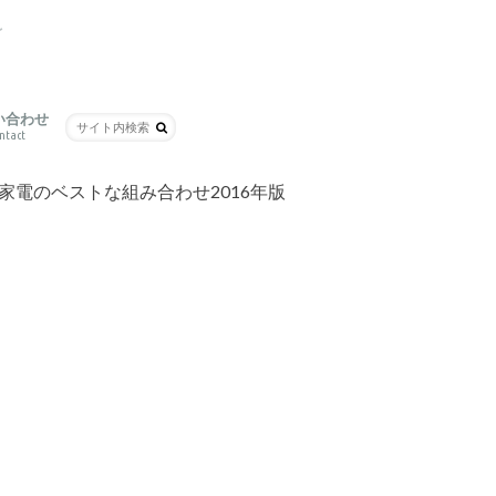
グ
い合わせ
ntact
イントやコツ
電のベストな組み合わせ2016年版