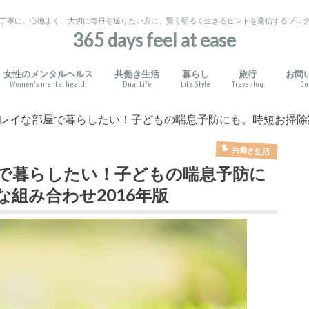
丁寧に、心地よく、大切に毎日を送りたい方に、賢く明るく生きるヒントを発信するブロ
365 days feel at ease
女性のメンタルヘルス
共働き生活
暮らし
旅行
お問
Women’s mental health
Dual Life
Life Style
Travel-log
Co
役立つ心理学
りと考え方
せ
ガル育児
信教育・幼児教室
化体験
い出作り
生活習慣
音楽・その他
睡眠障害
PMSとPMDD
産後うつ
健康管理
家事の外注
時短術
読み聞かせと自己肯定感
日本語の絵本
英語の絵本
私のお気に入り
旅のお役立ちポ
アメリカ国内
日本国内
その他
レイな部屋で暮らしたい！子どもの喘息予防にも。時短お掃除家
共働き生活
で暮らしたい！子どもの喘息予防に
組み合わせ2016年版