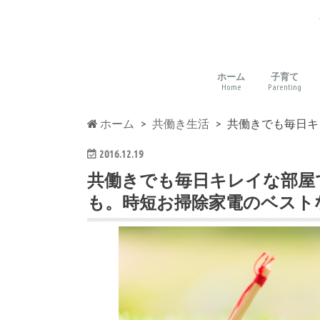
ホーム
子育て
Home
Parenting
子育てに
環境づく
読み聞か
バイリン
教材・通
多様な文
親子の想
しつけ・
アート・
ホーム
共働き生活
共働きでも毎日キ
2016.12.19
共働きでも毎日キレイな部屋
も。時短お掃除家電のベストな