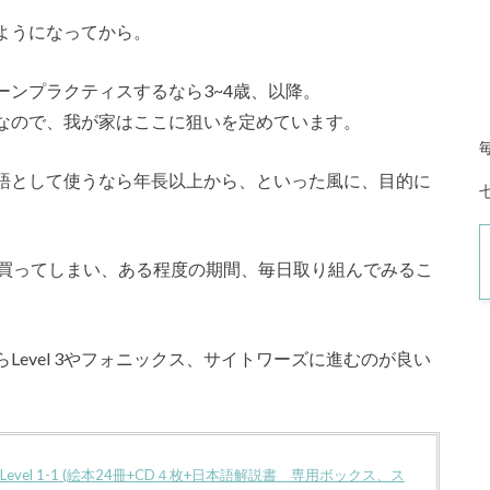
ようになってから。
ンプラクティスするなら3~4歳、以降。
なので、我が家はここに狙いを定めています。
語として使うなら年長以上から、といった風に、目的に
を買ってしまい、ある程度の期間、毎日取り組んでみるこ
evel 3やフォニックス、サイトワーズに進むのが良い
Read Level 1-1 (絵本24冊+CD４枚+日本語解説書 専用ボックス、ス