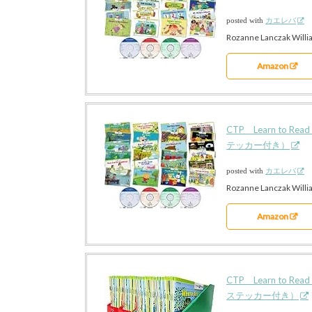
posted with
カエレバ
Rozanne Lanczak Willi
Amazon
CTP Learn to 
テッカー付き）
posted with
カエレバ
Rozanne Lanczak Willi
Amazon
CTP Learn to R
ステッカー付き）