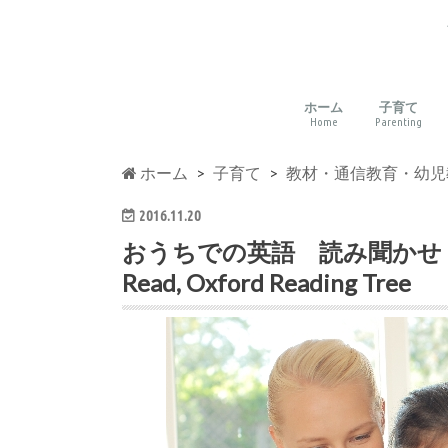
ホーム
子育て
Home
Parenting
子育てに
環境づく
読み聞か
バイリン
教材・通
多様な文
親子の想
しつけ・
アート・
ホーム
子育て
教材・通信教育・幼児
2016.11.20
おうちでの英語 読み聞かせ オススメ
Read, Oxford Reading Tree