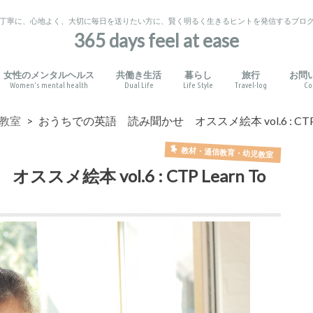
丁寧に、心地よく、大切に毎日を送りたい方に、賢く明るく生きるヒントを発信するブロ
365 days feel at ease
女性のメンタルヘルス
共働き生活
暮らし
旅行
お問
Women’s mental health
Dual Life
Life Style
Travel-log
Co
役立つ心理学
りと考え方
せ
ガル育児
信教育・幼児教室
化体験
い出作り
生活習慣
音楽・その他
睡眠障害
PMSとPMDD
産後うつ
健康管理
家事の外注
時短術
読み聞かせと自己肯定感
日本語の絵本
英語の絵本
私のお気に入り
旅のお役立ちポ
アメリカ国内
日本国内
その他
教室
おうちでの英語 読み聞かせ オススメ絵本 vol.6 : CTP Learn T
教材・通信教育・幼児教室
絵本 vol.6 : CTP Learn To