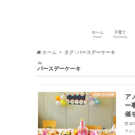
ホーム
子育て
Home
Parenting
子育てに
環境づく
読み聞か
バイリン
教材・通
多様な文
親子の想
しつけ・
アート・
ホーム
タグ : バースデーケーキ
TAG
バースデーケーキ
ア
多様な文化体験
ー
催
2017
アメ