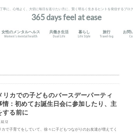
丁寧に、心地よく、大切に毎日を送りたい方に、賢く明るく生きるヒントを発信するブロ
365 days feel at ease
女性のメンタルヘルス
共働き生活
暮らし
旅行
お問
Women’s mental health
Dual Life
Life Style
Travel-log
Co
役立つ心理学
りと考え方
せ
ガル育児
信教育・幼児教室
化体験
い出作り
生活習慣
音楽・その他
睡眠障害
PMSとPMDD
産後うつ
健康管理
家事の外注
時短術
読み聞かせと自己肯定感
日本語の絵本
英語の絵本
私のお気に入り
旅のお役立ちポ
アメリカ国内
日本国内
その他
メリカでの子どものバースデーパーティ
事情：初めてお誕生日会に参加したり、主
をする前に
.02.12
リカで子育てをしていて、徐々に子どもつながりのお友達が増えてく