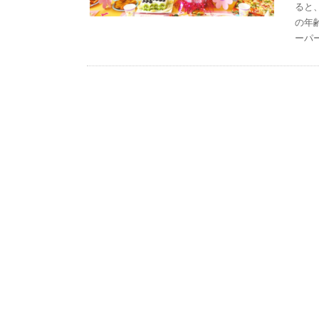
ると
の年
ーパ